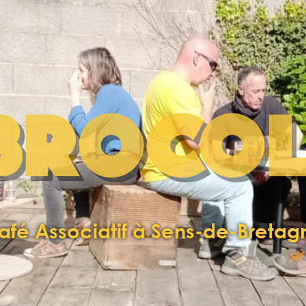
BROCOL
afé Associatif à Sens-de-Bretag