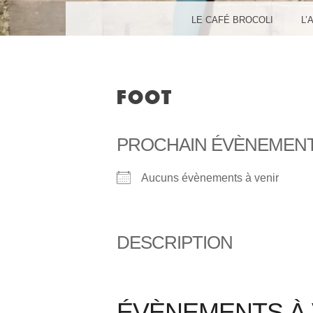
MENU
SKIP TO CONTENT
LE CAFÉ BROCOLI
L’
FOOT
PROCHAIN ÉVÈNEMEN
Aucuns évènements à venir
DESCRIPTION
ÉVÈNEMENTS À 