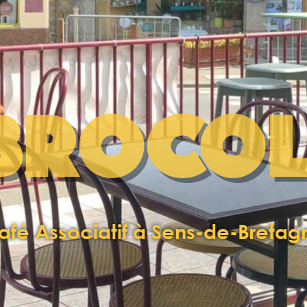
BROCOL
afé Associatif à Sens-de-Bretag