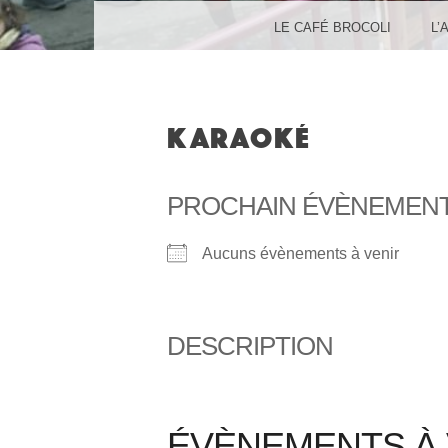
MENU
SKIP TO CONTENT
LE CAFÉ BROCOLI
L’
KARAOKÉ
PROCHAIN ÉVÈNEMEN
Aucuns évènements à venir
DESCRIPTION
ÉVÈNEMENTS À 