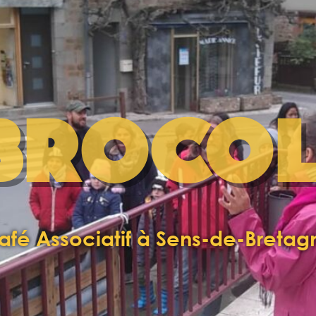
BROCOL
afé Associatif à Sens-de-Bretag