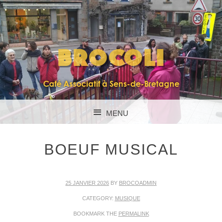
BROCOLI
Café Associatif à Sens-de-Bretagne
MENU
SKIP TO CONTENT
BOEUF MUSICAL
25 JANVIER 2026
BY
BROCOADMIN
CATEGORY:
MUSIQUE
BOOKMARK THE
PERMALINK