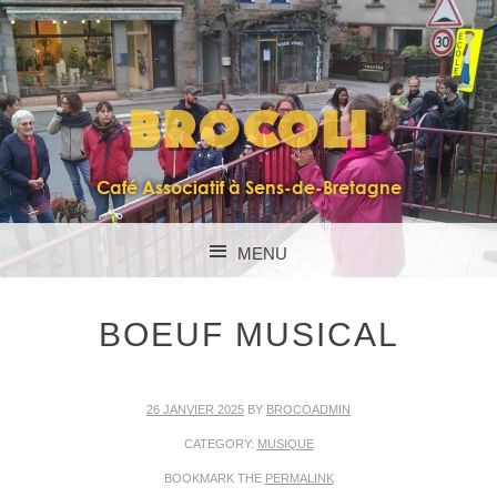
BROCOLI
Café Associatif à Sens-de-Bretagne
MENU
SKIP TO CONTENT
BOEUF MUSICAL
26 JANVIER 2025
BY
BROCOADMIN
CATEGORY:
MUSIQUE
BOOKMARK THE
PERMALINK