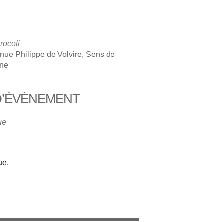
rocoli
nue Philippe de Volvire, Sens de
gne
D’ÉVÈNEMENT
iCalendar
Office 365
ue
ue.