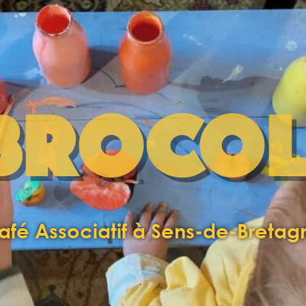
BROCOL
afé Associatif à Sens-de-Bretag