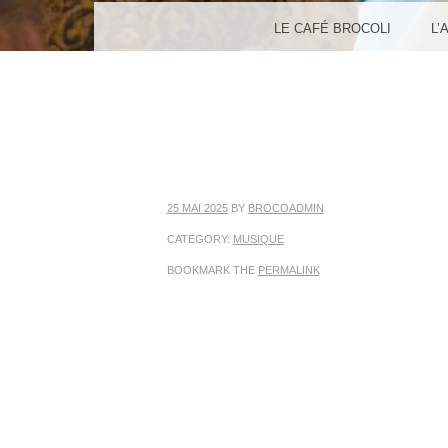
MENU
SKIP TO CONTENT
LE CAFÉ BROCOLI
L’
25 MAI 2025
BY
BROCOADMIN
CATEGORY:
MUSIQUE
BOOKMARK THE
PERMALINK