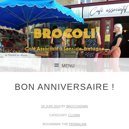
BROCOLI
Café Associatif à Sens-de-Bretagne
MENU
SKIP TO CONTENT
BON ANNIVERSAIRE !
28 JUIN 2024
BY
BROCOADMIN
CATEGORY:
CLOWN
BOOKMARK THE
PERMALINK