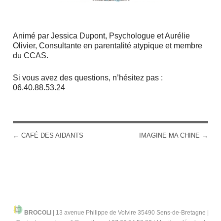
Animé par Jessica Dupont, Psychologue et Aurélie
Olivier, Consultante en parentalité atypique et membre
du CCAS.
Si vous avez des questions, n’hésitez pas :
06.40.88.53.24
←
CAFÉ DES AIDANTS
IMAGINE MA CHINE
→
POST NAVIGATION
BROCOLI
|
13 avenue Philippe de Volvire 35490 Sens-de-Bretagne |