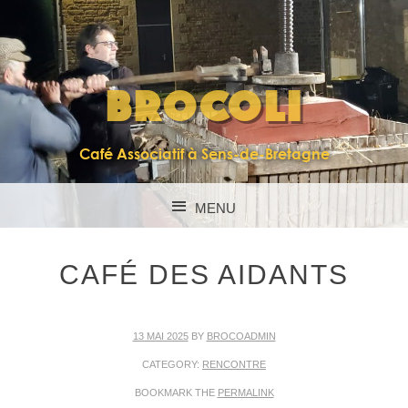
BROCOLI
Café Associatif à Sens-de-Bretagne
MENU
SKIP TO CONTENT
CAFÉ DES AIDANTS
13 MAI 2025
BY
BROCOADMIN
CATEGORY:
RENCONTRE
BOOKMARK THE
PERMALINK