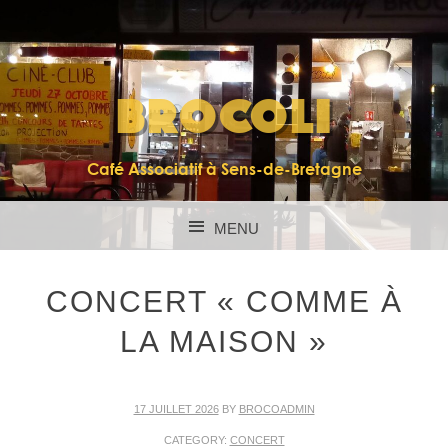
BROCOLI
Café Associatif à Sens-de-Bretagne
MENU
SKIP TO CONTENT
CONCERT « COMME À
LA MAISON »
17 JUILLET 2026
BY
BROCOADMIN
CATEGORY:
CONCERT