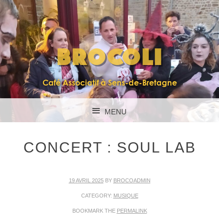
BROCOLI
Café Associatif à Sens-de-Bretagne
MENU
SKIP TO CONTENT
CONCERT : SOUL LAB
19 AVRIL 2025
BY
BROCOADMIN
CATEGORY:
MUSIQUE
BOOKMARK THE
PERMALINK