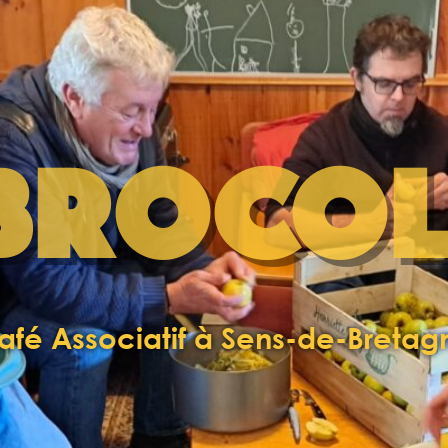
BROCOL
afé Associatif à Sens-de-Bretag