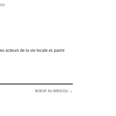
tre
iCalendar
Office 365
s acteurs de la vie locale et, parmi
BOEUF AU BROCOLI
→