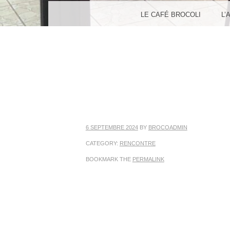
MENU
SKIP TO CONTENT
LE CAFÉ BROCOLI
L’
6 SEPTEMBRE 2024
BY
BROCOADMIN
CATEGORY:
RENCONTRE
BOOKMARK THE
PERMALINK