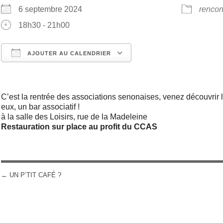
6 septembre 2024
rencon
18h30 - 21h00
AJOUTER AU CALENDRIER
Télécharger ICS
Calendrier Google
C’est la rentrée des associations senonaises, venez découvrir le
eux, un bar associatif !
à la salle des Loisirs, rue de la Madeleine
Restauration sur place au profit du CCAS
←
UN P’TIT CAFÉ ?
POST NAVIGATION