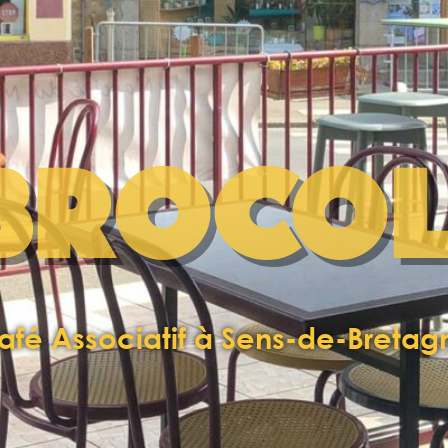
BROCOL
afé Associatif à Sens-de-Bretag