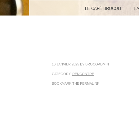
MENU
SKIP TO CONTENT
LE CAFÉ BROCOLI
L’
10 JANVIER 2025
BY
BROCOADMIN
CATEGORY:
RENCONTRE
BOOKMARK THE
PERMALINK