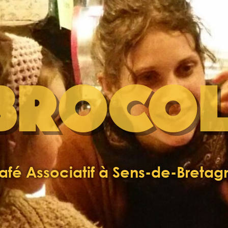
BROCOL
afé Associatif à Sens-de-Bretag