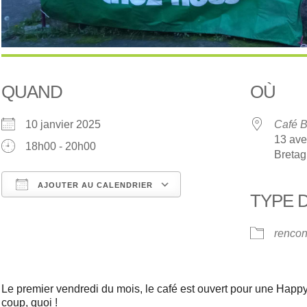
QUAND
OÙ
10 janvier 2025
Café B
13 ave
18h00 - 20h00
Breta
AJOUTER AU CALENDRIER
TYPE 
Télécharger ICS
Calendrier Google
rencon
Le premier vendredi du mois, le café est ouvert pour une Happ
coup, quoi !