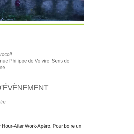
rocoli
nue Philippe de Volvire, Sens de
gne
D’ÉVÈNEMENT
iCalendar
Office 365
tre
y Hour-After Work-Apéro. Pour boire un