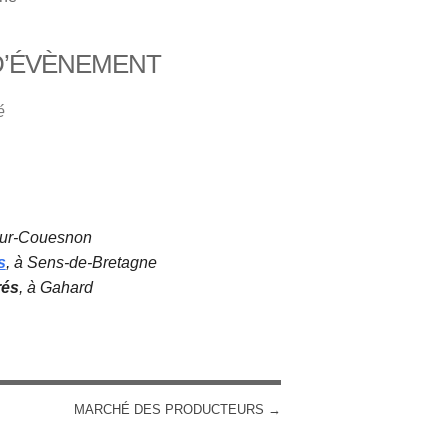
D’ÉVÈNEMENT
iCalendar
Office 365
é
sur-Couesnon
s
, à Sens-de-Bretagne
rés
, à Gahard
MARCHÉ DES PRODUCTEURS
→