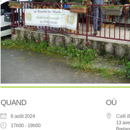
QUAND
OÙ
6 août 2024
Café B
13 ave
17h00 - 19h00
Breta