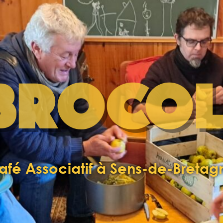
BROCOL
afé Associatif à Sens-de-Bretag