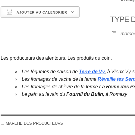
AJOUTER AU CALENDRIER
TYPE 
Télécharger ICS
Calendrier Google
march
Les producteurs des alentours. Les produits du coin.
Les légumes de saison de
Terre de Vy
, à Vieux-Vy-
Les fromages de vache de la ferme
Réveille tes Sen
Les fromages de chèvre de la ferme
La Reine des P
Le pain au levain du
Fournil du Bulin
, à Romazy
←
MARCHÉ DES PRODUCTEURS
POST NAVIGATION