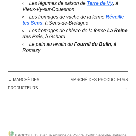
Les légumes de saison de
Terre de Vy
, à
Vieux-Vy-sur-Couesnon
Les fromages de vache de la ferme
Réveille
tes Sens
, à Sens-de-Bretagne
Les fromages de chèvre de la ferme
La Reine
des Prés
, à Gahard
Le pain au levain du
Fournil du Bulin
, à
Romazy
←
MARCHÉ DES
MARCHÉ DES PRODUCTEURS
POST NAVIGATION
PRODUCTEURS
→
BROCOLI
|
13 avenue Philippe de Volvire 35490 Sens-de-Bretagne |