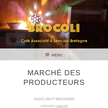
BROCOLI
Café Associatif à Sens-de-Bretagne
MENU
SKIP TO CONTENT
MARCHÉ DES
PRODUCTEURS
20 AOÛT 2024
BY
BROCOADMIN
CATEGORY:
MARCHÉ