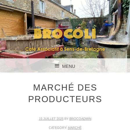
BROCOLI
Café Associatif à Sens-de-Bretagne
MENU
SKIP TO CONTENT
MARCHÉ DES
PRODUCTEURS
15 JUILLET 2025
BY
BROCOADMIN
CATEGORY:
MARCHÉ