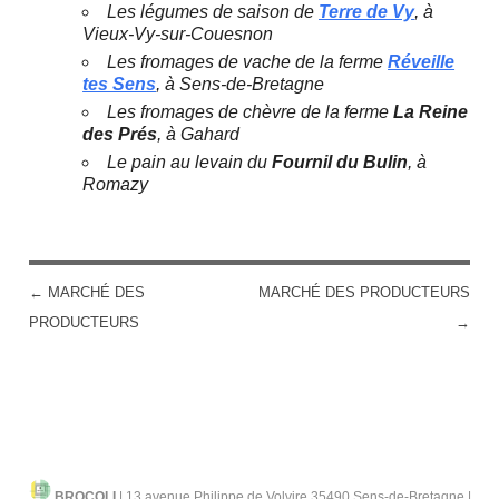
Les légumes de saison de
Terre de Vy
, à
Vieux-Vy-sur-Couesnon
Les fromages de vache de la ferme
Réveille
tes Sens
, à Sens-de-Bretagne
Les fromages de chèvre de la ferme
La Reine
des Prés
, à Gahard
Le pain au levain du
Fournil du Bulin
, à
Romazy
←
MARCHÉ DES
MARCHÉ DES PRODUCTEURS
POST NAVIGATION
PRODUCTEURS
→
BROCOLI
|
13 avenue Philippe de Volvire 35490 Sens-de-Bretagne |