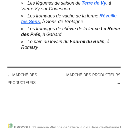
Les légumes de saison de
Terre de Vy
, à
Vieux-Vy-sur-Couesnon
Les fromages de vache de la ferme
Réveille
tes Sens
, à Sens-de-Bretagne
Les fromages de chèvre de la ferme
La Reine
des Prés
, à Gahard
Le pain au levain du
Fournil du Bulin
, à
Romazy
←
MARCHÉ DES
MARCHÉ DES PRODUCTEURS
POST NAVIGATION
PRODUCTEURS
→
BROCOLI
|
13 avenue Philippe de Volvire 35490 Sens-de-Bretagne |