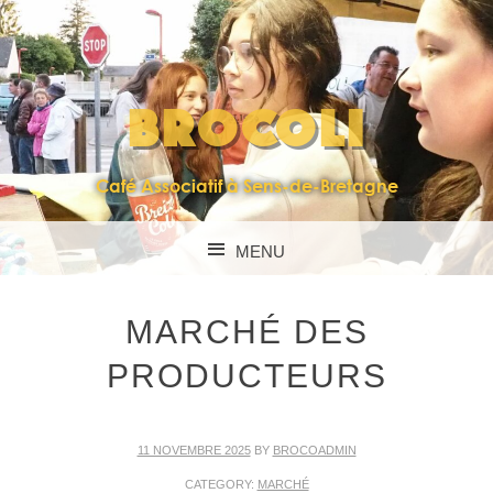
BROCOLI
Café Associatif à Sens-de-Bretagne
MENU
SKIP TO CONTENT
MARCHÉ DES
PRODUCTEURS
11 NOVEMBRE 2025
BY
BROCOADMIN
CATEGORY:
MARCHÉ