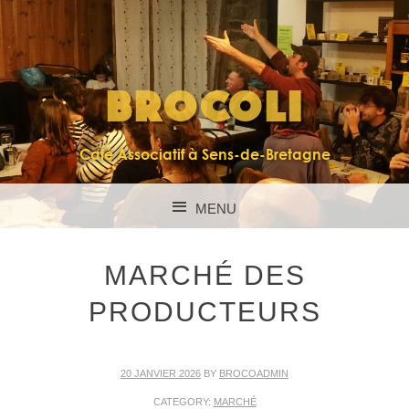
BROCOLI
Café Associatif à Sens-de-Bretagne
MENU
SKIP TO CONTENT
MARCHÉ DES
PRODUCTEURS
20 JANVIER 2026
BY
BROCOADMIN
CATEGORY:
MARCHÉ