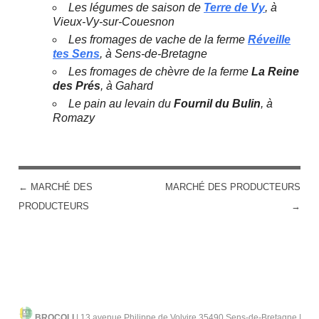
Les légumes de saison de
Terre de Vy
, à
Vieux-Vy-sur-Couesnon
Les fromages de vache de la ferme
Réveille
tes Sens
, à Sens-de-Bretagne
Les fromages de chèvre de la ferme
La Reine
des Prés
, à Gahard
Le pain au levain du
Fournil du Bulin
, à
Romazy
←
MARCHÉ DES
MARCHÉ DES PRODUCTEURS
POST NAVIGATION
PRODUCTEURS
→
BROCOLI
|
13 avenue Philippe de Volvire 35490 Sens-de-Bretagne |