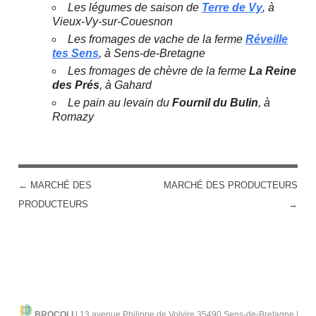
Les légumes de saison de
Terre de Vy
, à
Vieux-Vy-sur-Couesnon
Les fromages de vache de la ferme
Réveille
tes Sens
, à Sens-de-Bretagne
Les fromages de chèvre de la ferme
La Reine
des Prés
, à Gahard
Le pain au levain du
Fournil du Bulin
, à
Romazy
←
MARCHÉ DES
MARCHÉ DES PRODUCTEURS
POST NAVIGATION
PRODUCTEURS
→
BROCOLI
|
13 avenue Philippe de Volvire 35490 Sens-de-Bretagne |