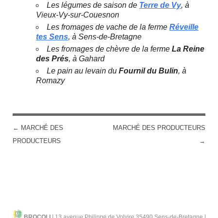
Les légumes de saison de
Terre de Vy
, à
Vieux-Vy-sur-Couesnon
Les fromages de vache de la ferme
Réveille
tes Sens
, à Sens-de-Bretagne
Les fromages de chèvre de la ferme
La Reine
des Prés
, à Gahard
Le pain au levain du
Fournil du Bulin
, à
Romazy
←
MARCHÉ DES
MARCHÉ DES PRODUCTEURS
POST NAVIGATION
PRODUCTEURS
→
BROCOLI
|
13 avenue Philippe de Volvire 35490 Sens-de-Bretagne |