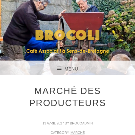
BROCOLI
Café Associatif à Sens-de-Bretagne
MENU
SKIP TO CONTENT
MARCHÉ DES
PRODUCTEURS
13 AVRIL 2027
BY
BROCOADMIN
CATEGORY:
MARCHÉ