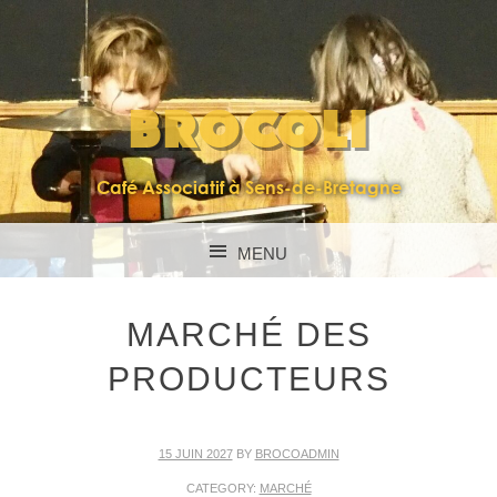
BROCOLI
Café Associatif à Sens-de-Bretagne
MENU
SKIP TO CONTENT
MARCHÉ DES
PRODUCTEURS
15 JUIN 2027
BY
BROCOADMIN
CATEGORY:
MARCHÉ