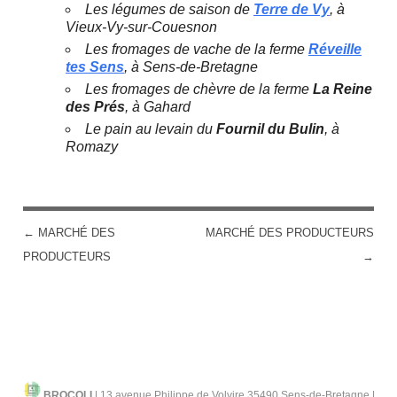
Les légumes de saison de
Terre de Vy
, à
Vieux-Vy-sur-Couesnon
Les fromages de vache de la ferme
Réveille
tes Sens
, à Sens-de-Bretagne
Les fromages de chèvre de la ferme
La Reine
des Prés
, à Gahard
Le pain au levain du
Fournil du Bulin
, à
Romazy
←
MARCHÉ DES
MARCHÉ DES PRODUCTEURS
POST NAVIGATION
PRODUCTEURS
→
BROCOLI
|
13 avenue Philippe de Volvire 35490 Sens-de-Bretagne |