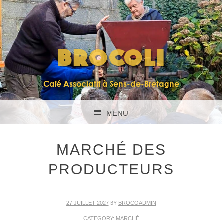
BROCOLI
Café Associatif à Sens-de-Bretagne
MENU
SKIP TO CONTENT
MARCHÉ DES
PRODUCTEURS
27 JUILLET 2027
BY
BROCOADMIN
CATEGORY:
MARCHÉ