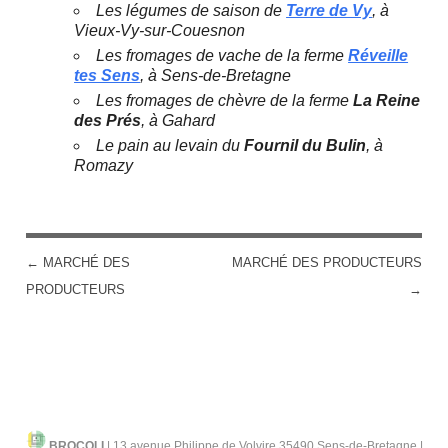
Les légumes de saison de
Terre de Vy
, à
Vieux-Vy-sur-Couesnon
Les fromages de vache de la ferme
Réveille
tes Sens
, à Sens-de-Bretagne
Les fromages de chèvre de la ferme
La Reine
des Prés
, à Gahard
Le pain au levain du
Fournil du Bulin
, à
Romazy
←
MARCHÉ DES
MARCHÉ DES PRODUCTEURS
POST NAVIGATION
PRODUCTEURS
→
BROCOLI
|
13 avenue Philippe de Volvire 35490 Sens-de-Bretagne |