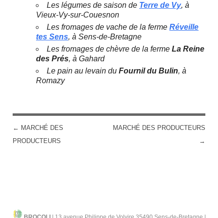
Les légumes de saison de
Terre de Vy
, à
Vieux-Vy-sur-Couesnon
Les fromages de vache de la ferme
Réveille
tes Sens
, à Sens-de-Bretagne
Les fromages de chèvre de la ferme
La Reine
des Prés
, à Gahard
Le pain au levain du
Fournil du Bulin
, à
Romazy
←
MARCHÉ DES
MARCHÉ DES PRODUCTEURS
POST NAVIGATION
PRODUCTEURS
→
BROCOLI
|
13 avenue Philippe de Volvire 35490 Sens-de-Bretagne |