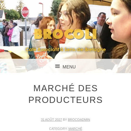
BROCOLI
Café Associatif à Sens-de-Bretagne
MENU
SKIP TO CONTENT
MARCHÉ DES
PRODUCTEURS
31 AOÛT 2027
BY
BROCOADMIN
CATEGORY:
MARCHÉ