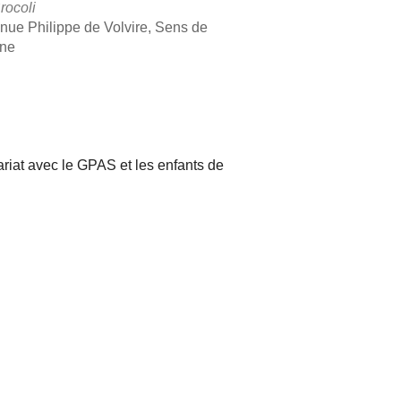
rocoli
nue Philippe de Volvire, Sens de
gne
iCalendar
Office 365
ariat avec le GPAS et les enfants de