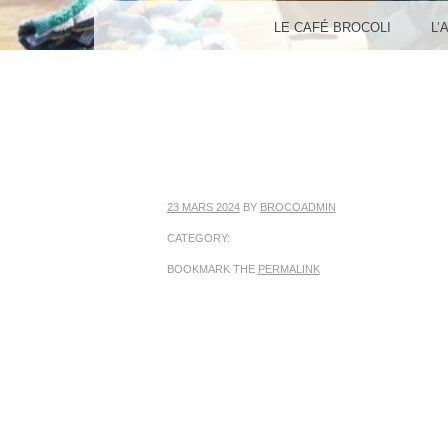
MENU
SKIP TO CONTENT
LE CAFÉ BROCOLI
L’
23 MARS 2024
BY
BROCOADMIN
CATEGORY:
BOOKMARK THE
PERMALINK