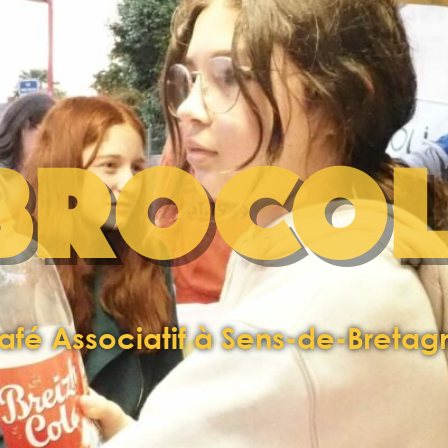
BROCOL
afé Associatif à Sens-de-Bretag