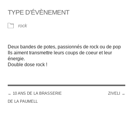
Télécharger ICS
Calendrier Google
TYPE D’ÉVÈNEMENT
rock
Deux bandes de potes, passionnés de rock ou de pop
Ils aiment transmettre leurs coups de coeur et leur
énergie.
Double dose rock !
←
10 ANS DE LA BRASSERIE
ZIVELI
→
POST NAVIGATION
DE LA PAUMELL