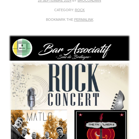
28 SEPTEMBRE 2024
BY
BROCOADMIN
CATEGORY:
ROCK
BOOKMARK THE
PERMALINK