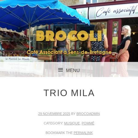
BROCOLI
Café Associatif à Sens-de-Bretagne
MENU
SKIP TO CONTENT
TRIO MILA
29 NOVEMBRE 2025
BY
BROCOADMIN
CATEGORY:
MUSIQUE
,
POMMÉ
BOOKMARK THE
PERMALINK