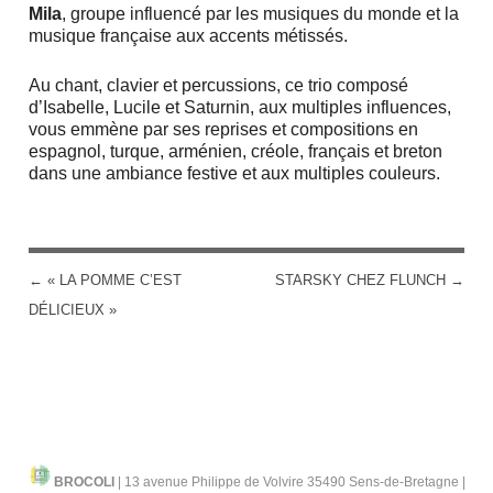
Mila
, groupe influencé par les musiques du monde et la
musique française aux accents métissés.
Au chant, clavier et percussions, ce
trio
composé
d’Isabelle, Lucile et Saturnin, aux multiples influences,
vous emmène par ses reprises et compositions en
espagnol, turque, arménien, créole, français et breton
dans une ambiance festive et aux multiples couleurs.
←
« LA POMME C’EST
STARSKY CHEZ FLUNCH
→
POST NAVIGATION
DÉLICIEUX »
BROCOLI
|
13 avenue Philippe de Volvire 35490 Sens-de-Bretagne |