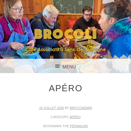
BROCOLI
Café Associatif à Sens-de-Bretagne
MENU
SKIP TO CONTENT
APÉRO
24 JUILLET 2026
BY
BROCOADMIN
CATEGORY:
APÉRO
BOOKMARK THE
PERMALINK