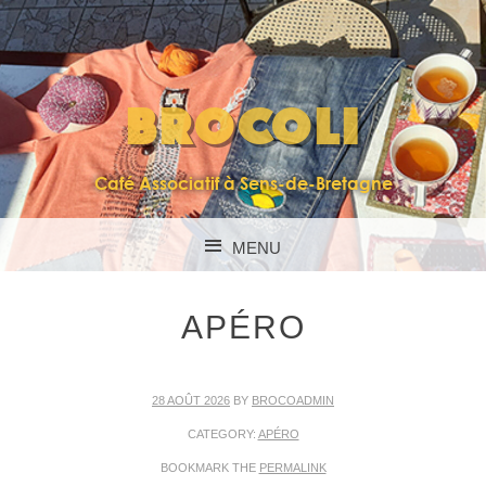
BROCOLI
Café Associatif à Sens-de-Bretagne
MENU
SKIP TO CONTENT
APÉRO
28 AOÛT 2026
BY
BROCOADMIN
CATEGORY:
APÉRO
BOOKMARK THE
PERMALINK