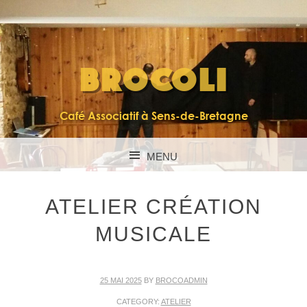
BROCOLI
Café Associatif à Sens-de-Bretagne
MENU
SKIP TO CONTENT
ATELIER CRÉATION
MUSICALE
25 MAI 2025
BY
BROCOADMIN
CATEGORY:
ATELIER