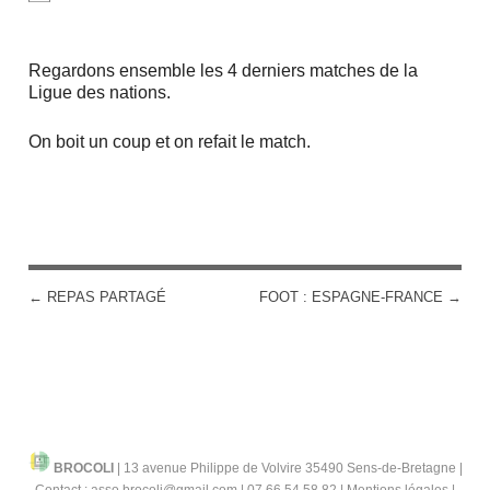
Regardons ensemble les 4 derniers matches de la
Ligue des nations.
On boit un coup et on refait le match.
←
REPAS PARTAGÉ
FOOT : ESPAGNE-FRANCE
→
POST NAVIGATION
BROCOLI
|
13 avenue Philippe de Volvire 35490 Sens-de-Bretagne |