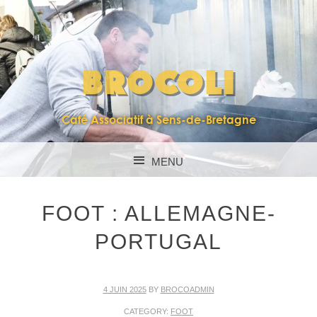
BROCOLI
Café Associatif à Sens-de-Bretagne
MENU
SKIP TO CONTENT
FOOT : ALLEMAGNE-
PORTUGAL
4 JUIN 2025
BY
BROCOADMIN
CATEGORY:
FOOT