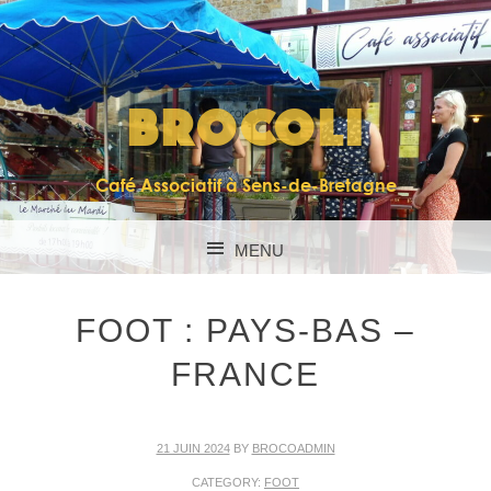
BROCOLI
Café Associatif à Sens-de-Bretagne
MENU
SKIP TO CONTENT
FOOT : PAYS-BAS –
FRANCE
21 JUIN 2024
BY
BROCOADMIN
CATEGORY:
FOOT