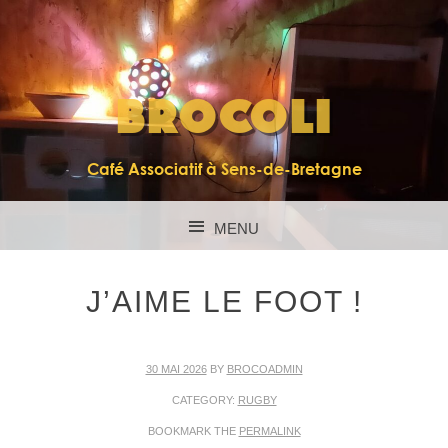
BROCOLI
Café Associatif à Sens-de-Bretagne
MENU
SKIP TO CONTENT
J’AIME LE FOOT !
30 MAI 2026
BY
BROCOADMIN
CATEGORY:
RUGBY
BOOKMARK THE
PERMALINK