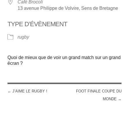
Café Brocoli
13 avenue Philippe de Volvire, Sens de Bretagne
TYPE D’ÉVÈNEMENT
rugby
Quoi de mieux que de voir un grand match sur un grand
écran ?
←
J’AIME LE RUGBY !
FOOT FINALE COUPE DU
POST NAVIGATION
MONDE
→