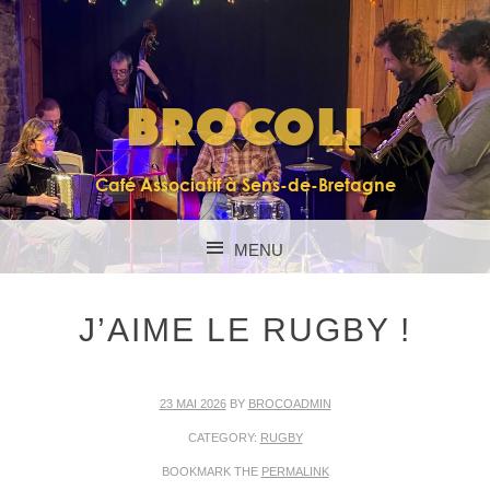
BROCOLI
Café Associatif à Sens-de-Bretagne
MENU
SKIP TO CONTENT
J’AIME LE RUGBY !
23 MAI 2026
BY
BROCOADMIN
CATEGORY:
RUGBY
BOOKMARK THE
PERMALINK