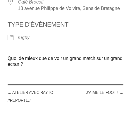
Café Brocoli
13 avenue Philippe de Volvire, Sens de Bretagne
TYPE D’ÉVÈNEMENT
rugby
Quoi de mieux que de voir un grand match sur un grand
écran ?
←
ATELIER AVEC RAYTO
J’AIME LE FOOT !
→
POST NAVIGATION
//REPORTÉ//