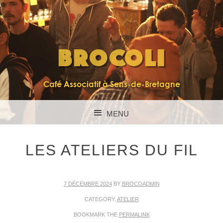
BROCOLI
Café Associatif à Sens-de-Bretagne
MENU
SKIP TO CONTENT
LES ATELIERS DU FIL
7 DÉCEMBRE 2024
BY
BROCOADMIN
CATEGORY:
ATELIER
BOOKMARK THE
PERMALINK