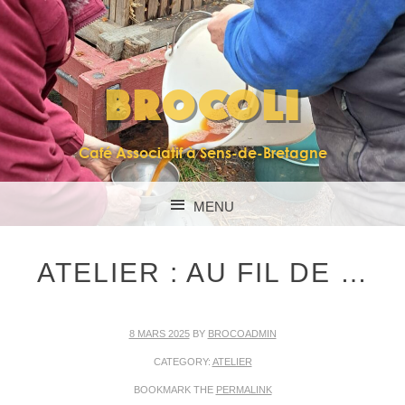
BROCOLI
Café Associatif à Sens-de-Bretagne
MENU
SKIP TO CONTENT
ATELIER : AU FIL DE …
8 MARS 2025
BY
BROCOADMIN
CATEGORY:
ATELIER
BOOKMARK THE
PERMALINK