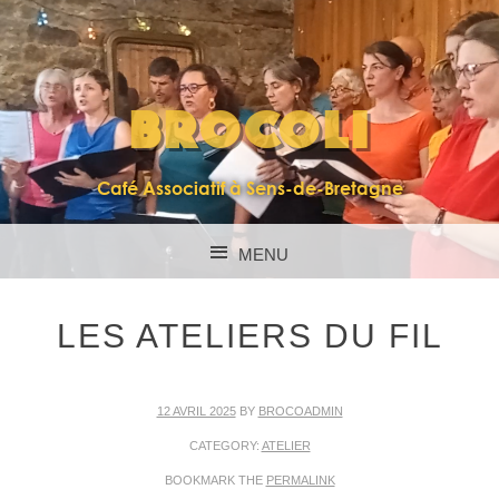
BROCOLI
Café Associatif à Sens-de-Bretagne
MENU
SKIP TO CONTENT
LES ATELIERS DU FIL
12 AVRIL 2025
BY
BROCOADMIN
CATEGORY:
ATELIER
BOOKMARK THE
PERMALINK