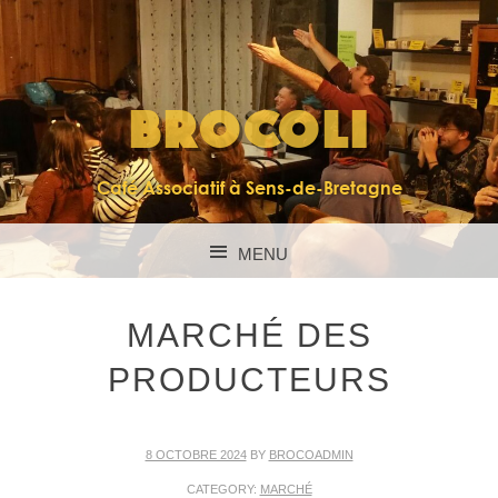
BROCOLI
Café Associatif à Sens-de-Bretagne
MENU
SKIP TO CONTENT
MARCHÉ DES
PRODUCTEURS
8 OCTOBRE 2024
BY
BROCOADMIN
CATEGORY:
MARCHÉ