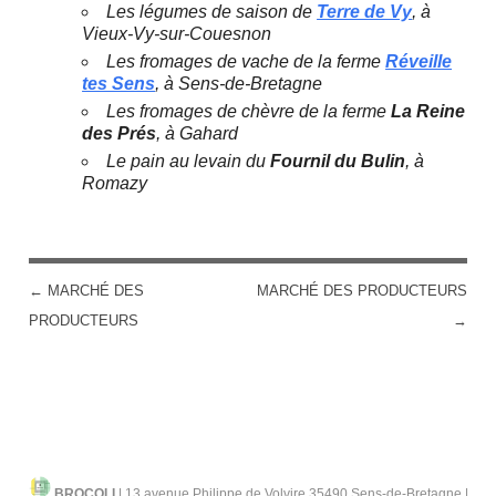
Les légumes de saison de
Terre de Vy
, à
Vieux-Vy-sur-Couesnon
Les fromages de vache de la ferme
Réveille
tes Sens
, à Sens-de-Bretagne
Les fromages de chèvre de la ferme
La Reine
des Prés
, à Gahard
Le pain au levain du
Fournil du Bulin
, à
Romazy
←
MARCHÉ DES
MARCHÉ DES PRODUCTEURS
POST NAVIGATION
PRODUCTEURS
→
BROCOLI
|
13 avenue Philippe de Volvire 35490 Sens-de-Bretagne |