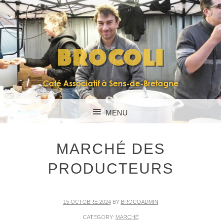
BROCOLI
Café Associatif à Sens-de-Bretagne
MENU
SKIP TO CONTENT
MARCHÉ DES
PRODUCTEURS
15 OCTOBRE 2024
BY
BROCOADMIN
CATEGORY:
MARCHÉ