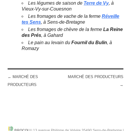
Les légumes de saison de
Terre de Vy
, à
Vieux-Vy-sur-Couesnon
Les fromages de vache de la ferme
Réveille
tes Sens
, à Sens-de-Bretagne
Les fromages de chèvre de la ferme
La Reine
des Prés
, à Gahard
Le pain au levain du
Fournil du Bulin
, à
Romazy
←
MARCHÉ DES
MARCHÉ DES PRODUCTEURS
POST NAVIGATION
PRODUCTEURS
→
BROCOLI
|
13 avenue Philippe de Volvire 35490 Sens-de-Bretagne |