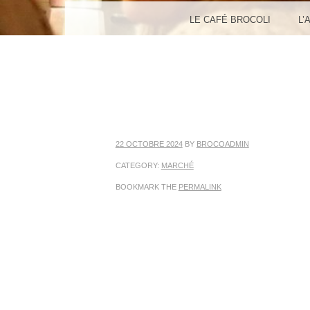
MENU
SKIP TO CONTENT
LE CAFÉ BROCOLI
L’
22 OCTOBRE 2024
BY
BROCOADMIN
CATEGORY:
MARCHÉ
BOOKMARK THE
PERMALINK