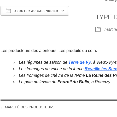
AJOUTER AU CALENDRIER
TYPE 
Télécharger ICS
Calendrier Google
march
Les producteurs des alentours. Les produits du coin.
Les légumes de saison de
Terre de Vy
, à Vieux-Vy-
Les fromages de vache de la ferme
Réveille tes Sen
Les fromages de chèvre de la ferme
La Reine des P
Le pain au levain du
Fournil du Bulin
, à Romazy
←
MARCHÉ DES PRODUCTEURS
POST NAVIGATION