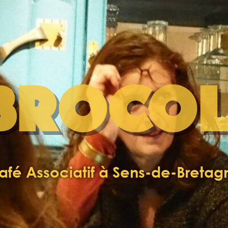
BROCOL
afé Associatif à Sens-de-Bretag