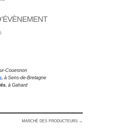
D’ÉVÈNEMENT
iCalendar
Office 365
é
sur-Couesnon
s
, à Sens-de-Bretagne
rés
, à Gahard
MARCHÉ DES PRODUCTEURS
→