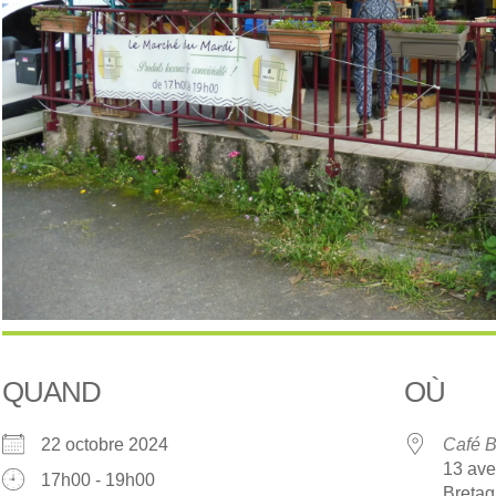
QUAND
OÙ
22 octobre 2024
Café B
13 ave
17h00 - 19h00
Breta