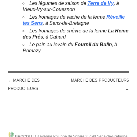
Les légumes de saison de
Terre de Vy
, à
Vieux-Vy-sur-Couesnon
Les fromages de vache de la ferme
Réveille
tes Sens
, à Sens-de-Bretagne
Les fromages de chèvre de la ferme
La Reine
des Prés
, à Gahard
Le pain au levain du
Fournil du Bulin
, à
Romazy
←
MARCHÉ DES
MARCHÉ DES PRODUCTEURS
POST NAVIGATION
PRODUCTEURS
→
BROCOLI
|
13 avenue Philippe de Volvire 35490 Sens-de-Bretagne |