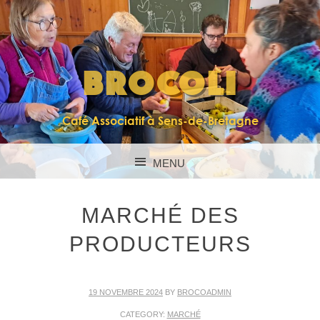
BROCOLI
Café Associatif à Sens-de-Bretagne
MENU
SKIP TO CONTENT
MARCHÉ DES
PRODUCTEURS
19 NOVEMBRE 2024
BY
BROCOADMIN
CATEGORY:
MARCHÉ