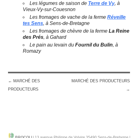
Les légumes de saison de
Terre de Vy
, à
Vieux-Vy-sur-Couesnon
Les fromages de vache de la ferme
Réveille
tes Sens
, à Sens-de-Bretagne
Les fromages de chèvre de la ferme
La Reine
des Prés
, à Gahard
Le pain au levain du
Fournil du Bulin
, à
Romazy
←
MARCHÉ DES
MARCHÉ DES PRODUCTEURS
POST NAVIGATION
PRODUCTEURS
→
BROCOLI
|
13 avenue Philippe de Volvire 35490 Sens-de-Bretagne |