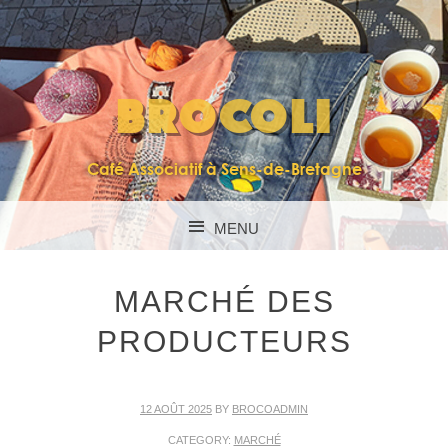
BROCOLI
Café Associatif à Sens-de-Bretagne
MENU
SKIP TO CONTENT
MARCHÉ DES
PRODUCTEURS
12 AOÛT 2025
BY
BROCOADMIN
CATEGORY:
MARCHÉ