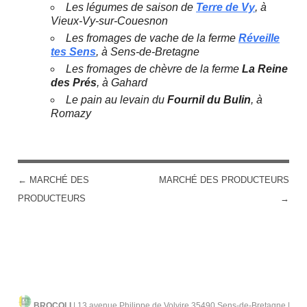
Les légumes de saison de
Terre de Vy
, à
Vieux-Vy-sur-Couesnon
Les fromages de vache de la ferme
Réveille
tes Sens
, à Sens-de-Bretagne
Les fromages de chèvre de la ferme
La Reine
des Prés
, à Gahard
Le pain au levain du
Fournil du Bulin
, à
Romazy
←
MARCHÉ DES
MARCHÉ DES PRODUCTEURS
POST NAVIGATION
PRODUCTEURS
→
BROCOLI
|
13 avenue Philippe de Volvire 35490 Sens-de-Bretagne |