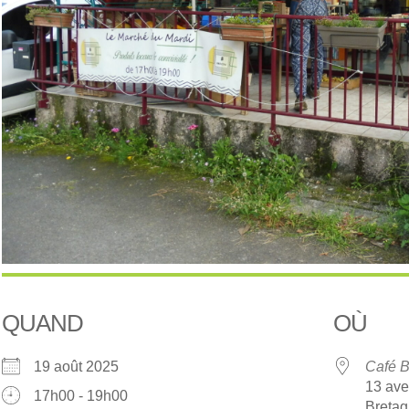
QUAND
OÙ
19 août 2025
Café B
13 ave
17h00 - 19h00
Breta