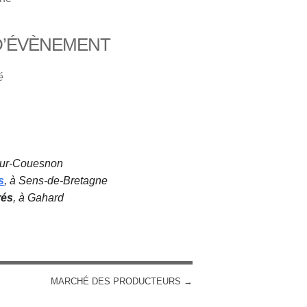
D’ÉVÈNEMENT
iCalendar
Office 365
é
sur-Couesnon
s
, à Sens-de-Bretagne
rés
, à Gahard
MARCHÉ DES PRODUCTEURS
→