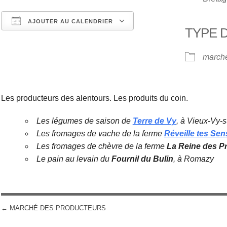
AJOUTER AU CALENDRIER
TYPE 
Télécharger ICS
Calendrier Google
march
Les producteurs des alentours. Les produits du coin.
Les légumes de saison de
Terre de Vy
, à Vieux-Vy-
Les fromages de vache de la ferme
Réveille tes Sen
Les fromages de chèvre de la ferme
La Reine des P
Le pain au levain du
Fournil du Bulin
, à Romazy
←
MARCHÉ DES PRODUCTEURS
POST NAVIGATION