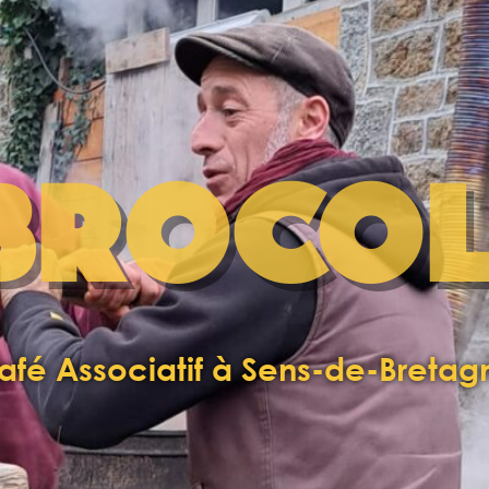
BROCOL
afé Associatif à Sens-de-Bretag