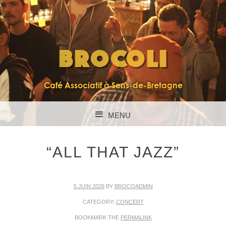
BROCOLI
Café Associatif à Sens-de-Bretagne
MENU
SKIP TO CONTENT
“ALL THAT JAZZ”
5 JUIN 2026
BY
BROCOADMIN
CATEGORY:
CONCERT
BOOKMARK THE
PERMALINK