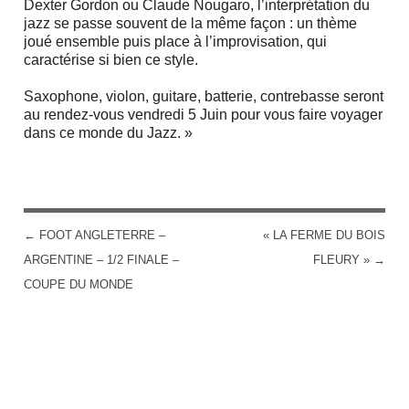
Dexter Gordon ou Claude Nougaro, l’interprétation du
jazz se passe souvent de la même façon : un thème
joué ensemble puis place à l’improvisation, qui
caractérise si bien ce style.
Saxophone, violon, guitare, batterie, contrebasse seront
au rendez-vous vendredi 5 Juin pour vous faire voyager
dans ce monde du Jazz. »
←
FOOT ANGLETERRE –
« LA FERME DU BOIS
POST NAVIGATION
ARGENTINE – 1/2 FINALE –
FLEURY »
→
COUPE DU MONDE