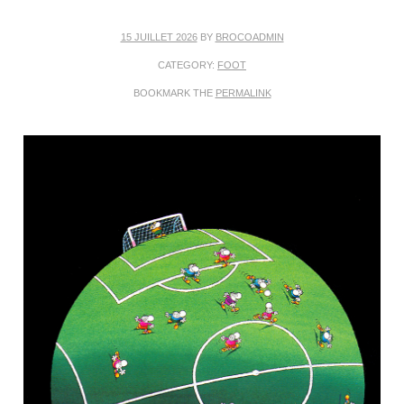
15 JUILLET 2026
BY
BROCOADMIN
CATEGORY:
FOOT
BOOKMARK THE
PERMALINK