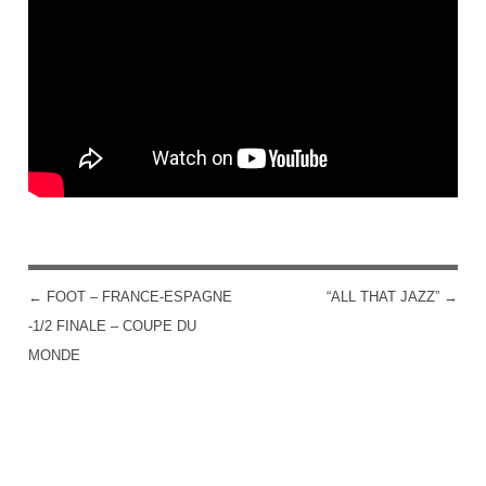
←
FOOT – FRANCE-ESPAGNE
“ALL THAT JAZZ”
→
POST NAVIGATION
-1/2 FINALE – COUPE DU
MONDE